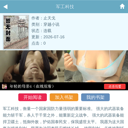
军工科技
作者：止天戈
类别：穿越小说
状态：连载
更新：2026-07-16
点击：0
开始阅读
加入书架
我的书架
军工科技，衡量一个国家国防力量强弱的重要标准。 强大的武器装备
能力斩千军，杀人于千里之外，能重新定义战争。 强大的武器装备能
捍卫疆土，抵御外敌，护佑国泰民安，保我盛世太平。 我愿为这大国