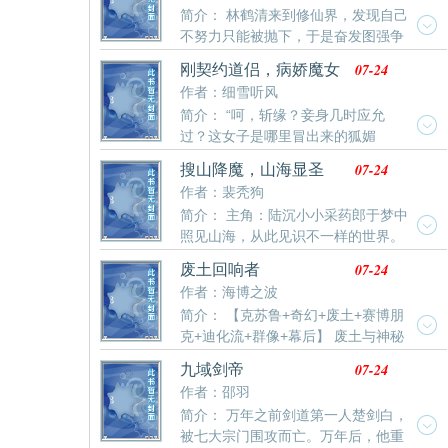
简介： 林鹤清来到修仙界，发现自己
的！别人为一颗丹药争破头，她凭借神秘的丹印传承，
不努力只能被抛下，于是奋发图强争
悄悄成为炼丹大师，上品丹药吃不完还能送出去。更逆
做劳模…额，不是，林鹤清不小心穿越修仙界，获得自
天的是，玉佩升级，竟让她在战斗中凭空多了两次机
07-24
刚契约道侣，病娇魔女
己的“金手指”，可是想修仙已经困难重重，异界的灵魂
会！强敌耗尽灵力以为胜券在握？苏月微微一笑：不好
她就出手了
作者：细雪听风
在这片广袤的大地上能闯出怎样的一片天地呢！
意思，我
简介： “呵，斩缘？妾身几时应允
过？这女子是哪里冒出来的狐媚
子？”清冷师尊欲迫我结为道侣；魔宗圣女誓要性命交
07-24
搜山降魔，山海显圣
缠；病娇师姐以剑索命只为朝夕相伴；青丘狐女媚眼如
作者：裴秃狗
丝欲夺心魄；小师妹竟筑金屋欲藏娇仙路迢迢，怎料尽
简介： 主角：陆沉小小采药郎于梦中
是桃花劫难？吾只求逍遥仙道，奈何她们都想独占我？
照见山海，从此见识不一样的世界。
多年后，世人问萧云：“道心何坚，竟堪破万千情
从龙脊岭的采药人，到茶马道的陆把头；从威服奇门的
劫？”萧云回望身后一众风华绝世的仙子，怅然叹
07-24
废土回响者
风水地师，到命格入圣的大乾斩龙人……天眼观气，牵
息：“不过是想得个自在。”（修罗场甜文恋爱系统流
作者：海博之波
羊夺宝，走穴养灵，搜山降魔……陆沉巡狩万方，冠绝
简介： 【克苏鲁+奇幻+废土+赛博朋
古今，尊号“三五玄真帝君”！
克+迪化流+群像+幕后】 废土与神秘
的交替中，噩梦在耳语。曙光与幻想的交融下，命运又
07-24
九域剑帝
在呼唤。 新元历527年，我苏醒于穹顶和迷雾笼罩的苏
作者：邵羽
格拉！ 废土、机械、巨舰、魔龙、异兽，幸存的新元子
简介： 万年之前剑道第一人楚剑白，
民匍匐呐喊；魔法、无心人、失落者、浮空神域，癫狂
被七大宗门围攻而亡。万年后，他重
的卑微魔物舍命嘶吼。 第四纪元的乐园浮现，我看到了