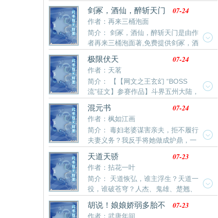
新活了过来，面对的却是一具陌生的身躯。 七大宗门！
代表漆黑和罪恶的圣洁权杖。 序位神明的血夜召唤，我
07-24
剑冢，酒仙，醉斩天门
我定要踏平一切，成为九域之帝！每天稳定更新四章，
用赤红之瞳挖掘世界的真相。 废土神明，降下祝福。
作者：再来三桶泡面
求打赏，求收藏，求推荐票，会时常爆更的。 作者自定
冰雪之原，迎接曙光。 这是一场废土中权力的游戏！
简介： 剑冢，酒仙，醉斩天门是由作
义标签:热血无敌文
者再来三桶泡面著,免费提供剑冢，酒
仙，醉斩天门最新清爽干净的文字章节在线阅读。
07-24
极限伏天
作者：天茗
简介： 【【网文之王玄幻 “BOSS
流”征文】参赛作品】斗界五州大陆，
气魂为先，铸世气魂，五龙四凤，中央麒麟。 苍龙少主
07-24
混元书
凌云废而后立，失去苍龙，却得玄龟。玄龟虽小，能力
作者：枫如江画
通天，玄龟踏足，谁敢不服。 重踏道途，他人炼九，我
简介： 毒妇老婆谋害亲夫，拒不履行
修十，道修极限，魂眼重现，看破天地，重组天道，统
夫妻义务？我反手将她做成炉鼎，一
率斗界群雄，踏破诸天，诛灭神魔，还我天地朗朗乾
雪前仇！美女追杀者想置我于死地？我夺她圣品剑体，
坤。
07-23
天道天骄
再造炉鼎！合欢宗美艳女宗主，想与我双修吸我纯阳之
作者：拈花一叶
气？我直接吞噬她至尊水灵体！这就是我陈八荒，混元
简介： 天道恢弘，谁主浮生？天道一
书一书在手，我是混元第一神！惹我？百倍奉还！三大
役，谁破苍穹？人杰、鬼雄、楚翘、
绝色女帝，也得跪求做我鼎炉！“八荒，别打了，我们答
天骄，万载后的归来，再踏归家路，再战天道桥！ 冥冥
应便是！”三位绝色女帝目光清澈，跪地臣服。“走，双
07-23
胡说！娘娘娇弱多胎不
众生，悠悠万物，何为因，何为果？那黑手布下层层杀
修去！老子要报当年之仇！”“轻点……”
是恶鬼
作者：武唐年间