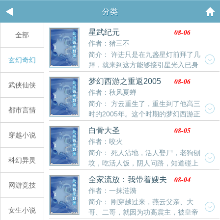
分类
08-06
星武纪元
全部
作者：猪三不
简介： 许进只是在九盏星灯前拜了几
玄幻奇幻
拜，就来到这方能够接引星光入已身
的世界，然后，他又在九盏星灯前拜了拜《基因大时
08-06
梦幻西游之重返2005
武侠仙侠
代》《造化之王》《掌御星辰》这三本小说，最高订7
作者：秋风夏蝉
万，最低高订3万，最低均订7600，本本400万字往
简介： 方云重生了，重生到了他高三
上，人品保证，请放心入坑。
都市言情
时的2005年。这个时期的梦幻西游正
处于飞速成长期，各种风云人物竞相争锋。“叮——全能
08-05
白骨大圣
辅助系统为您服务！”从课堂上醒来的方云听到脑海中的
穿越小说
作者：咬火
提示声，整个人已经惊呆了！
简介： 死人沾地，活人娶尸，老狗刨
科幻异灵
坟，吃活人饭，阴人问路，知道碰上
其中一个意味着什么吗？ 「已有2万均订作品《这里有
08-04
全家流放：我带着嫂夫
妖气》」「《这里有妖气》漫画改编版权已卖出」
网游竞技
人去逃荒！
作者：一抹涟漪
「《这里有妖气》漫画已上线，可在腾讯动漫、起点漫
简介： 刚穿越过来，燕云父亲、大
画、B站漫画阅读」书友①群：608548874；书友②
女生小说
哥、二哥，就因为功高震主，被皇帝
群：760859432。