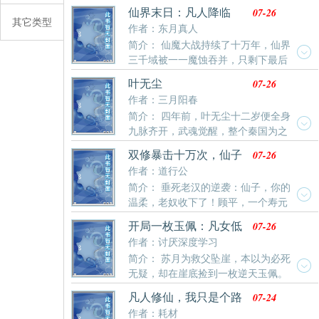
以蓄意谋反之罪，斩首边关！ 但念及父兄三人战功赫
07-26
仙界末日：凡人降临
赫，饶恕其家人。死罪可逃，活罪难免！流放全家老小
其它类型
作者：东月真人
至蛮荒之地！ 流放就就放吧！偏偏大哥二哥，给他留下
简介： 仙魔大战持续了十万年，仙界
几个嫂夫人。沃特？带着嫂夫人逃荒？ ？燕云表示自己
三千域被一一魔蚀吞并，只剩下最后
有些心慌！我该怎么办？？十万分火急……在线恭候各
三十六域。 眼看就要顶不住魔族越来越强的攻势，仙灵
位道友出谋划策，指点江山……
07-26
叶无尘
界不得不启动自救计划，仙帝们合力以大神通打开无数
作者：三月阳春
条通道，连接虚空万界中各个智慧生命存在的区域，让
简介： 四年前，叶无尘十二岁便全身
各界生灵以灵魂降临的方式，连接进入仙灵界，参与这
九脉齐开，武魂觉醒，整个秦国为之
场仙魔之战……
震动。然而……却因激发了身体神秘的第十脉，导致气
07-26
双修暴击十万次，仙子
血逆流，造成双目失明、修为尽废的假象。所有人都以
倒贴求放过
作者：道行公
为叶无尘就此沦为双眼失明的废人。四年后，叶无尘登
简介： 垂死老汉的逆袭：仙子，你的
门，恭贺未婚妻苏清雪觉醒六品武魂，却被苏家扫地出
温柔，老奴收下了！顾平，一个寿元
门。殊不知，叶无尘从这一日起，不仅仅十脉俱开，双
将尽、修为停滞在炼气三层的垂死杂役，在璃月仙宗当
目复明，且魂宫之中
07-26
开局一枚玉佩：凡女低
了三十年炼器奴仆，却连最基础的双修功法都求而不
调修仙
作者：讨厌深度学习
得。直到他激活了。凭借系统，顾平踏上一条前所未有
简介： 苏月为救父坠崖，本以为必死
的修行之路（传统修仙系统流暴爽逆袭多女主互动，节
无疑，却在崖底捡到一枚逆天玉佩。
奏快，杀伐果断，不憋屈！）这一世，我顾平，要活个
身为四灵根，她被宗门断言永无出头之日，只能当个杂
痛快！」
07-24
凡人修仙，我只是个路
役弟子。可谁又知道，这枚玉佩竟能净化、淬炼灵气。
人甲
作者：耗材
别人修炼处处瓶颈，她却根基稳如泰山，瓶颈？不存在