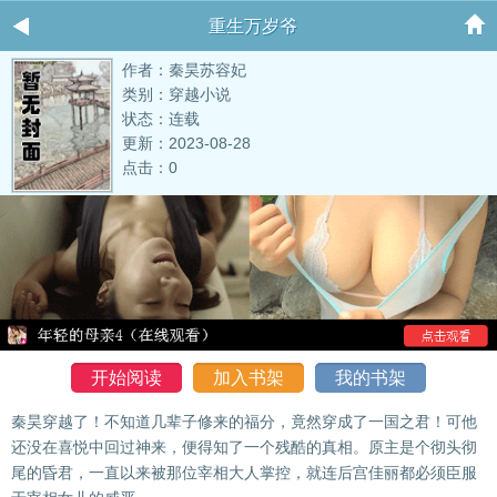
重生万岁爷
作者：秦昊苏容妃
类别：穿越小说
状态：连载
更新：2023-08-28
点击：0
开始阅读
加入书架
我的书架
秦昊穿越了！不知道几辈子修来的福分，竟然穿成了一国之君！可他
还没在喜悦中回过神来，便得知了一个残酷的真相。原主是个彻头彻
尾的昏君，一直以来被那位宰相大人掌控，就连后宫佳丽都必须臣服