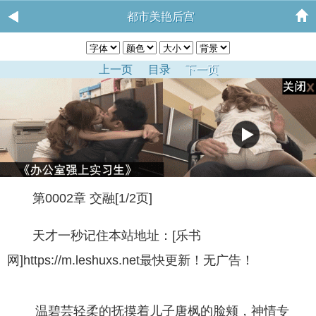
都市美艳后宫
上一页
目录
下一页
第0002章 交融[1/2页]
天才一秒记住本站地址：[乐书
网]https://m.leshuxs.net最快更新！无广告！
温碧芸轻柔的抚摸着儿子唐枫的脸颊，神情专