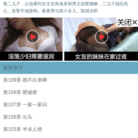
着二儿子，让他看到女主在角落里和男主甜蜜拥吻，二儿子就此死
心，发誓不做舔狗。家暴男勾搭小女儿，陈娟当即
最新章节
第109章 都不白来啊
第108章 硬碰硬
第107章 一家一家问
第106章 出头
第105章 半卓人情