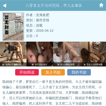
八零老太不当对照组，带儿女暴富
作者：沧海鱼肥
类别：都市言情
状态：连载
更新：2026-04-12
点击：0
开始阅读
加入书架
我的书架
陈娟做了个梦，梦里自己一家子是主角的对照组。大儿子被诈骗犯骗
钱骗心，最后跳楼死了。二儿子成了女主舔狗，为女主挡刀而死。小
女儿嫁给家暴男，万念俱灰选择自我了结。大梦初醒，陈娟撸起袖
子，没人可以伤害她的儿女。诈骗犯想进她家门，陈娟反手教育他们
做人，揭穿骗局，把人送到局子里。女主把二儿子当提款机，陈娟领