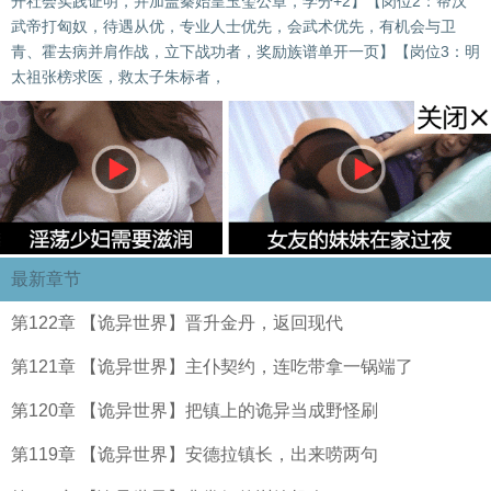
开社会实践证明，并加盖秦始皇玉玺公章，学分+2】【岗位2：帮汉
武帝打匈奴，待遇从优，专业人士优先，会武术优先，有机会与卫
青、霍去病并肩作战，立下战功者，奖励族谱单开一页】【岗位3：明
太祖张榜求医，救太子朱标者，
最新章节
第122章 【诡异世界】晋升金丹，返回现代
第121章 【诡异世界】主仆契约，连吃带拿一锅端了
第120章 【诡异世界】把镇上的诡异当成野怪刷
第119章 【诡异世界】安德拉镇长，出来唠两句