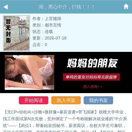
我，黑心中介，打钱！！！
作者：上官猪蹄
类别：都市言情
状态：连载
更新：2026-07-18
点击：0
开始阅读
加入书架
我的书架
【无CP+轻松向+沙雕+微群像+暴富逆袭+带飞国家】祝檀大学毕业，
找工作面试第N次失败，意外绑定了一个号称能解决就业难的“中介系
统”——【岗位1：帮秦始皇招秘书，薪资面议，在校大学生可兼职，