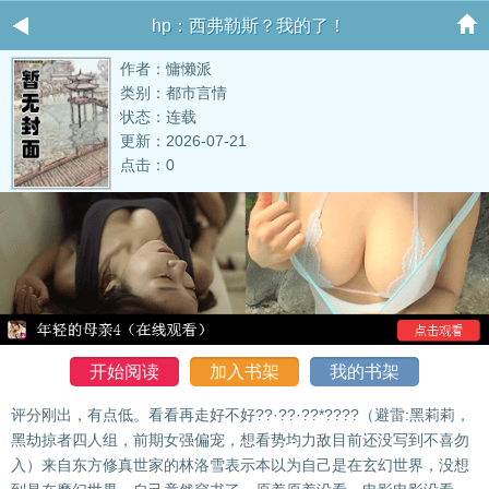
hp：西弗勒斯？我的了！
作者：慵懒派
类别：都市言情
状态：连载
更新：2026-07-21
点击：0
开始阅读
加入书架
我的书架
评分刚出，有点低。看看再走好不好??·??·??*????（避雷:黑莉莉，
黑劫掠者四人组，前期女强偏宠，想看势均力敌目前还没写到不喜勿
入）来自东方修真世家的林洛雪表示本以为自己是在玄幻世界，没想