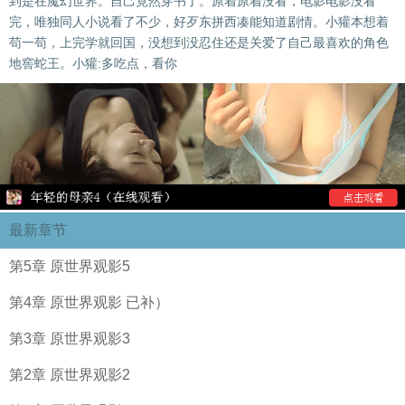
到是在魔幻世界。自己竟然穿书了。原着原着没看，电影电影没看
完，唯独同人小说看了不少，好歹东拼西凑能知道剧情。小獾本想着
苟一苟，上完学就回国，没想到没忍住还是关爱了自己最喜欢的角色
地窖蛇王。小獾:多吃点，看你
最新章节
第5章 原世界观影5
第4章 原世界观影 已补）
第3章 原世界观影3
第2章 原世界观影2