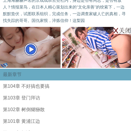
上海滩赫赫声名的京戏戏班云霓社内，身边是否有同志，是否有敌
人？情报菜鸟，在日本人精心策划出来的“文化亲善”的绞索下，一边
默默蛰伏，试图联系组织，完成任务，一边调查家破人亡的真相，寻
找失踪的哥哥。国仇家恨，淬炼信仰！这梨园
最新章节
第104章 不好搞也要搞
第103章 登门拜访
第102章 树倒猢狲散
第101章 黄浦江边