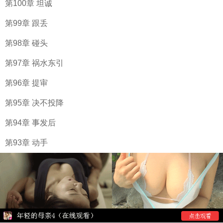
第100章 坦诚
第99章 跟丢
第98章 碰头
第97章 祸水东引
第96章 提审
第95章 决不投降
第94章 事发后
第93章 动手