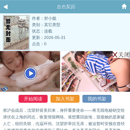
血色梨园
作者：舒小懿
类别：其它类型
状态：连载
更新：2026-05-31
点击：0
开始阅读
加入书架
我的书架
淞沪会战后，沈望舒留美归来，身怀重要使命——将无线电秘钥交给
潜伏在上海的同志，恢复情报网络。谁想重回故地，迎接她的是家破
人亡，组织失联，仇寇环伺。沈望舒举目无亲，被迫暂时安顿在曾经