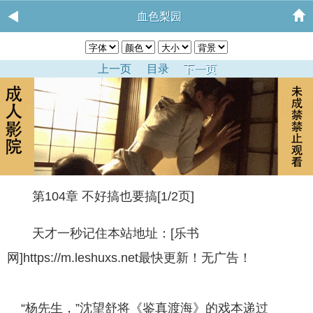
血色梨园
上一页
目录
下一页
第104章 不好搞也要搞[1/2页]
天才一秒记住本站地址：[乐书
网]https://m.leshuxs.net最快更新！无广告！
“杨先生，”沈望舒将《鉴真渡海》的戏本递过