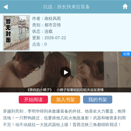
抗战：旅长快来拉装备
作者：南桂风雨
类别：都市言情
状态：连载
更新：2026-07-22
点击：0
开始阅读
加入书架
我的书架
穿越到亮剑，李明华得到杀敌爆装备的外挂。他喜欢火力覆盖，炮弹
洗地！一只野狗路过，也要挨他几轮火炮急速射！武器和物资多到用
不完！动不动就拉一大批武器给上级！晋西北铁三角都得听我话！