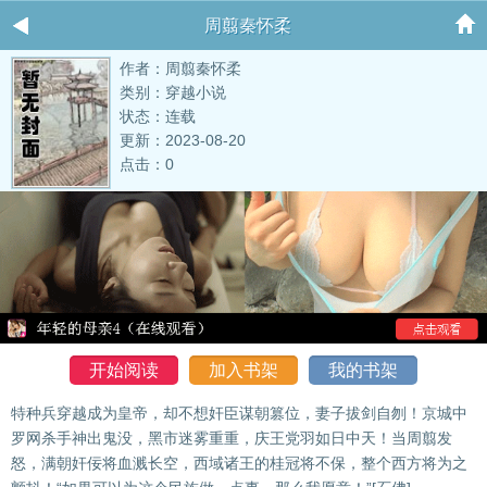
周翦秦怀柔
作者：周翦秦怀柔
类别：穿越小说
状态：连载
更新：2023-08-20
点击：0
开始阅读
加入书架
我的书架
特种兵穿越成为皇帝，却不想奸臣谋朝篡位，妻子拔剑自刎！京城中
罗网杀手神出鬼没，黑市迷雾重重，庆王党羽如日中天！当周翦发
怒，满朝奸佞将血溅长空，西域诸王的桂冠将不保，整个西方将为之