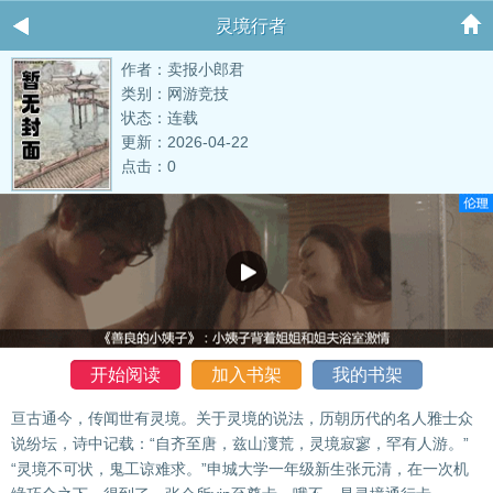
灵境行者
作者：卖报小郎君
类别：网游竞技
状态：连载
更新：2026-04-22
点击：0
开始阅读
加入书架
我的书架
亘古通今，传闻世有灵境。关于灵境的说法，历朝历代的名人雅士众
说纷坛，诗中记载：“自齐至唐，兹山濅荒，灵境寂寥，罕有人游。”
“灵境不可状，鬼工谅难求。”申城大学一年级新生张元清，在一次机