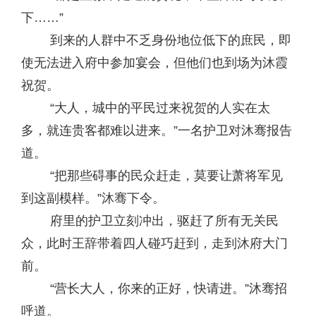
下……”
到来的人群中不乏身份地位低下的庶民，即
使无法进入府中参加宴会，但他们也到场为沐霞
祝贺。
“大人，城中的平民过来祝贺的人实在太
多，就连贵客都难以进来。”一名护卫对沐骞报告
道。
“把那些碍事的民众赶走，莫要让萧将军见
到这副模样。”沐骞下令。
府里的护卫立刻冲出，驱赶了所有无关民
众，此时王辞带着四人碰巧赶到，走到沐府大门
前。
“营长大人，你来的正好，快请进。”沐骞招
呼道。