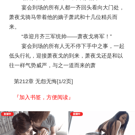
宴会到场的所有人都一齐回头看向大门处，
萧夜戈骑马带着他的嫡子萧武和十几位精兵而
来。
“恭迎月齐三军统帅——萧夜戈将军！”
宴会到场的所有人无不停下手中之事，一起
低头行礼，迎接萧夜戈的到来，萧夜戈还是和以
往一样气势威严，与之一道而来的萧
第212章 无怨无悔[1/2页]
『加入书签，方便阅读』