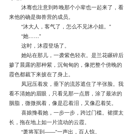
沐骞也注意到昨晚那个小辈也一起来了，看
来他的确是御兽营的成员。
“沐大人，客气了，怎么不见沐小姐。”
“她……”
这时，沐霞登场了。
她站在那儿，一袭紫色轻衣。是兰花碾碎后
掺了晨露的那种紫，沉甸甸的，像把整个傍晚的
霞色都裁下来披在了身上。
凤冠压着发，垂下的流苏遮住了半张脸。我
看不清她的眉眼，只看见那一点唇，涂了最浓的
胭脂，微微抿着，像是忍着泪，又像忍着笑。
喜娘搀着她，一步一步，跨过门槛。裙摆太
长，拖在地上如一片流动的云霞。
“萧将军到——”一声出，百人惊。