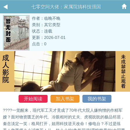
七零空间大佬：家属院搞科技强国
作者：临晚不晚
类别：其它类型
状态：连载
更新：2026-07-01
点击：0
开始阅读
加入书架
我的书架
????一觉醒来，现代军工天才竟成了70年代大院人嫌狗憎的作精军
嫂？面对物资匮乏的年代、冷眼相对的丈夫、虎视眈眈的极品邻居，
秦念淡定一笑：格局打开，姐用科技逆天改命！修电台？不过是练