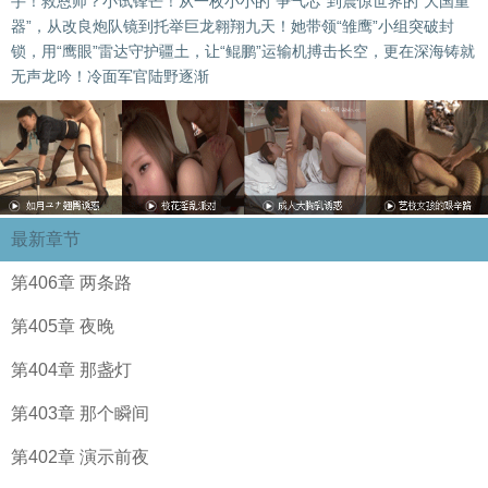
手！救恩师？小试锋芒！从一枚小小的“争气芯”到震惊世界的“大国重
器”，从改良炮队镜到托举巨龙翱翔九天！她带领“雏鹰”小组突破封
锁，用“鹰眼”雷达守护疆土，让“鲲鹏”运输机搏击长空，更在深海铸就
无声龙吟！冷面军官陆野逐渐
最新章节
第406章 两条路
第405章 夜晚
第404章 那盏灯
第403章 那个瞬间
第402章 演示前夜