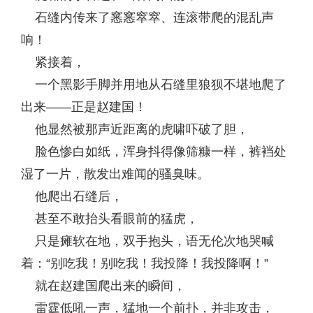
石缝内传来了窸窸窣窣、连滚带爬的混乱声
响！
紧接着，
一个黑影手脚并用地从石缝里狼狈不堪地爬了
出来——正是赵建国！
他显然被那声近距离的虎啸吓破了胆，
脸色惨白如纸，浑身抖得像筛糠一样，裤裆处
湿了一片，散发出难闻的骚臭味。
他爬出石缝后，
甚至不敢抬头看眼前的猛虎，
只是瘫软在地，双手抱头，语无伦次地哭喊
着：“别吃我！别吃我！我投降！我投降啊！”
就在赵建国爬出来的瞬间，
雷霆低吼一声，猛地一个前扑，并非攻击，