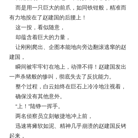
而是用一只巨大的前爪，如同铁钳般，精准而
有力地按在了赵建国的后腰上！
这一按，看似随意，
却蕴含着巨大的力量，
让刚刚爬出、企图本能地向旁边翻滚逃窜的赵
建国，
瞬间被牢牢钉在地上，动弹不得！赵建国发出
一声杀猪般的惨叫，彻底失去了反抗能力。
整个过程，白云始终在巨石上冷冷地注视着，
确保没有其他意外。
“上！”陆铮一挥手。
两名侦察员立刻敏捷地冲上前，
迅速将瘫软如泥、精神几乎崩溃的赵建国反铐
起来，