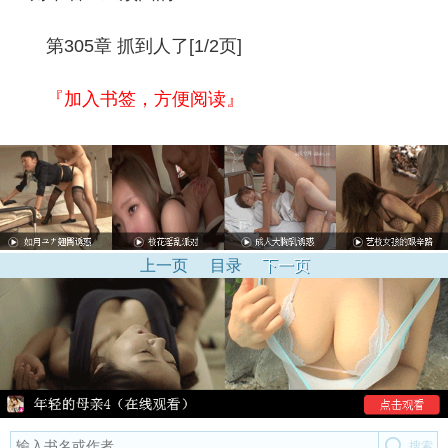
第305章 抓到人了[1/2页]
『加入书签，方便阅读』
上一页
目录
下一页