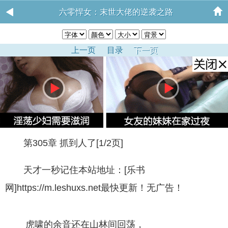
六零悍女：末世大佬的逆袭之路
上一页
目录
下一页
第305章 抓到人了[1/2页]
天才一秒记住本站地址：[乐书
网]https://m.leshuxs.net最快更新！无广告！
虎啸的余音还在山林间回荡，