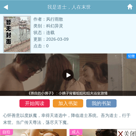
我是道士，人在末世
作者：风行雨散
类别：科幻异灵
状态：连载
更新：2026-03-09
点击：0
开始阅读
加入书架
我的书架
心怀善意以度妖魔，幸得天道选中，降临道士系统。吾为道士，行于
末世。当广传天尊法，荡尽天下魔。