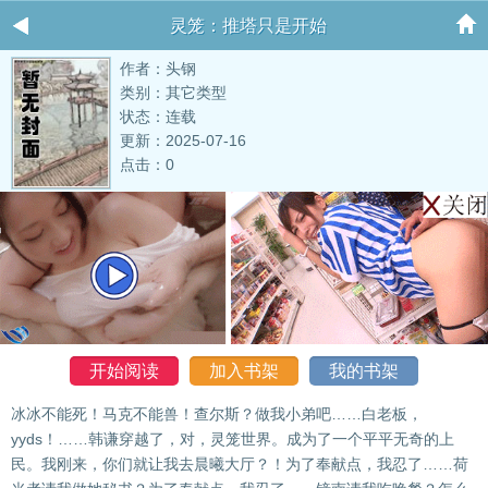
灵笼：推塔只是开始
作者：头钢
类别：其它类型
状态：连载
更新：2025-07-16
点击：0
开始阅读
加入书架
我的书架
冰冰不能死！马克不能兽！查尔斯？做我小弟吧……白老板，
yyds！……韩谦穿越了，对，灵笼世界。成为了一个平平无奇的上
民。我刚来，你们就让我去晨曦大厅？！为了奉献点，我忍了……荷