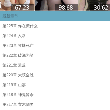
最新章节
第225章 你在慌什么
第224章 反常
第223章 虹蛛死亡
第222章 破涕为笑
第221章 造反
第220章 大获全胜
第219章 山寨
第218章 神鬼皆杀
第217章 玄木物灵