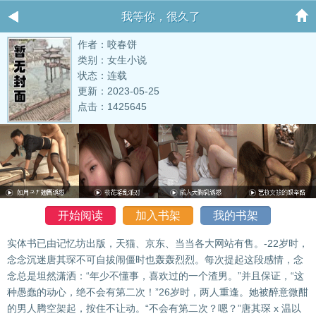
我等你，很久了
作者：咬春饼
类别：女生小说
状态：连载
更新：2023-05-25
点击：1425645
开始阅读
加入书架
我的书架
实体书已由记忆坊出版，天猫、京东、当当各大网站有售。-22岁时，
念念沉迷唐其琛不可自拔闹僵时也轰轰烈烈。每次提起这段感情，念
念总是坦然潇洒：“年少不懂事，喜欢过的一个渣男。”并且保证，“这
种愚蠢的动心，绝不会有第二次！”26岁时，两人重逢。她被醉意微酣
的男人腾空架起，按住不让动。“不会有第二次？嗯？”唐其琛 x 温以