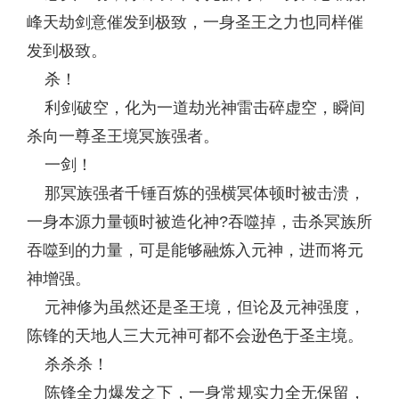
峰天劫剑意催发到极致，一身圣王之力也同样催
发到极致。
杀！
利剑破空，化为一道劫光神雷击碎虚空，瞬间
杀向一尊圣王境冥族强者。
一剑！
那冥族强者千锤百炼的强横冥体顿时被击溃，
一身本源力量顿时被造化神?吞噬掉，击杀冥族所
吞噬到的力量，可是能够融炼入元神，进而将元
神增强。
元神修为虽然还是圣王境，但论及元神强度，
陈锋的天地人三大元神可都不会逊色于圣主境。
杀杀杀！
陈锋全力爆发之下，一身常规实力全无保留，