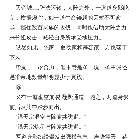
天帝城上,阵法运转，大阵之外，一道道身影屹
立，横据虚空，如一道生命铸就的天堑不可逾
越，挡住数百冥族的攻伐，同时也借助大阵之力
来分担攻击，减轻自身所承受地压力。
纵然如此，陈家、夏侯家和慕容家一方也落于
下风。
毕竟，三家合力，但不管是圣王境、圣主境还
是准帝地数量都明显少于冥族。
嗡！
又有一道虚空崩裂,凝聚通道，随之，两道身影
前后从其中踏步而出。
“混天宗混空与陈家共进退。”
“混天宗炼星与陈家共进退。”
两道身影纷纷爆发出强横气息，声势震天，赫