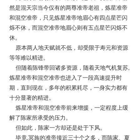
然是混天宗当今仅有的两尊准帝老祖，炼星准帝
和混空准帝，只见炼星准帝地眉心有四点星芒闪
烁不休，而混空准帝地眉心则有五点星芒闪烁不
休。
原本两人地天赋就不低，却受限于寿元和资源
等等难以精进。
但随着陈锋带回诸多资源，随着天地气机复苏,
炼星准帝和混空准帝也进入了一段高速提升时
期，直到现在，多年的积累耗尽，一身实力都有
十分显著的精进。
炼星准帝和混空准帝前来增援，一定程度上缓
解了陈家所承受的压力。
但如此，陈家一方却还是处于下风。
毕竟,冥族的准帝接近三十个之多，而陈家、夏