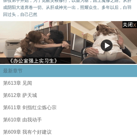
杂役弟子开始，为了觉醒灵根修行，以蛊为基，踏上魔修之路。从肝
成阴阳大道席卷一切。从肝成神光一出，照耀众生。多年以后，白羽
回过头，自己已然
最新章节
第613章 见闻
第612章 萨天城
第611章 剑指红尘炼心宗
第610章 由我动手
第609章 我有个好建议