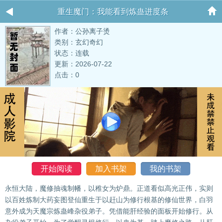
重生魔门：我能看到炼蛊进度条
作者：公孙离子烫
类别：玄幻奇幻
状态：连载
更新：2026-07-22
点击：0
开始阅读
加入书架
我的书架
永恒大陆，魔修抽魂制幡，以稚女为炉鼎。正道看似高光正伟，实则
以百姓炼制大药妄图登仙重生于以赶山为修行根基的修仙世界，白羽
意外成为天魔宗炼蛊峰杂役弟子。凭借能肝经验的面板开始修行。从