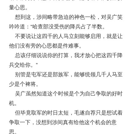
量心思。
想到这，涉间略带急迫的神色一松，对吴广笑
吟吟道：“哈查部没受伤的降兵占了半数。
不要说让这四千的人马立刻能够启用，就是让
他们没有旁的心思都是件难事。
总该仔细说说你的打算，我才放心把这四千降
兵交给你。”
别管是屯军还是部族军，能够统领几千人马至
少是个裨将。
吴广虽然知道这个时候是个为自己争取的好时
机。
但毕竟取军的时日太短，毛遂自荐只是想试着
争取一下，没想到涉间真有给他这个机会的意
思。