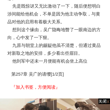
先是既惊讶又无比激动了一下，随后便想明白
涉间能给他机会，不单是因为他主动争取，与黄
品对他的启用有着极大关系。
想到这个缘由，吴广隐晦地瞥了一眼南边的方
向，心中发了一下狠。
九原与朝堂上的龌龊他虽不清楚，但通过黄品
对新取之地的安排，多少看出些眉目。
他到军中还未一月便能有机会坐上高位
第257章 吴广的请缨[1/2页]
『加入书签，方便阅读』