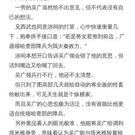
一旁的吴广虽然给不出意见，但不代表没有自
己的想法。
见西武也同意涉间的打算，心中快速衡量几
下，抱拳拱手接口道：“若是将女君推到前边，广
愿领哈查部降兵为我大秦效力。”
涉间本想开口告诉吴广领会错了他的意思，但
话到嘴边又给咽了回去。
吴广领兵行不行，他还不太清楚。
但只到了图高部几天就给鼓动的将全族的牲畜
给献出来，可见天生就是个纵横家。
而且吴广的心思也极为活泛，没有谁能比他更
适合统领哈查部的降兵。
另外黄品看人的眼光极准，他能将吴广给调到
塔米稚身旁，意味着认为吴广能与塔米稚较量较