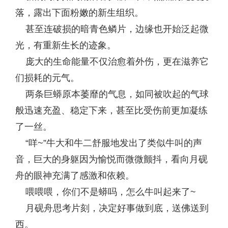
落，露出下面粉嫩的新生组织。
甚至连破损的暗青色鳞片，边缘也开始泛起微
光，有重新生长的迹象。
庞大的生命能量不仅治愈着外伤，更在滋养它
们损耗的元气。
两条巨蟒原本萎靡的气息，如同被吹起的气球
般迅速充盈、稳定下来，甚至比受伤前更加凝练
了一丝。
“咩~”牛大和牛二舒服地发出了类似牛叫的声
音，巨大的身躯因为愉悦而微微颤抖，看向月砚
舟的眼神充满了感激和依赖。
喂喂喂，你们不是蟒吗，怎么牛叫起来了~
月砚舟思考片刻，决定好事做到底，送佛送到
西。