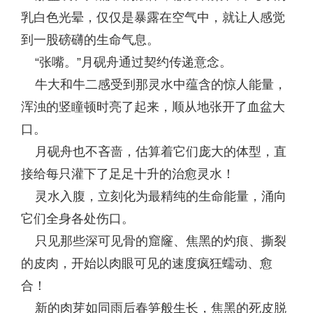
乳白色光晕，仅仅是暴露在空气中，就让人感觉
到一股磅礴的生命气息。
“张嘴。”月砚舟通过契约传递意念。
牛大和牛二感受到那灵水中蕴含的惊人能量，
浑浊的竖瞳顿时亮了起来，顺从地张开了血盆大
口。
月砚舟也不吝啬，估算着它们庞大的体型，直
接给每只灌下了足足十升的治愈灵水！
灵水入腹，立刻化为最精纯的生命能量，涌向
它们全身各处伤口。
只见那些深可见骨的窟窿、焦黑的灼痕、撕裂
的皮肉，开始以肉眼可见的速度疯狂蠕动、愈
合！
新的肉芽如同雨后春笋般生长，焦黑的死皮脱